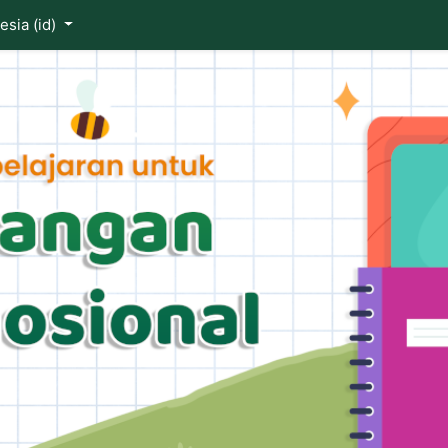
ia ‎(id)‎