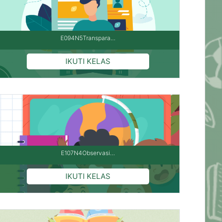
E094N5Transpara…
E107N4Observasi…