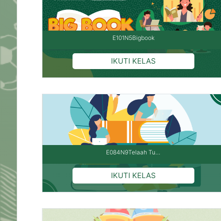
E101N5Bigbook
E084N9Telaah Tu…