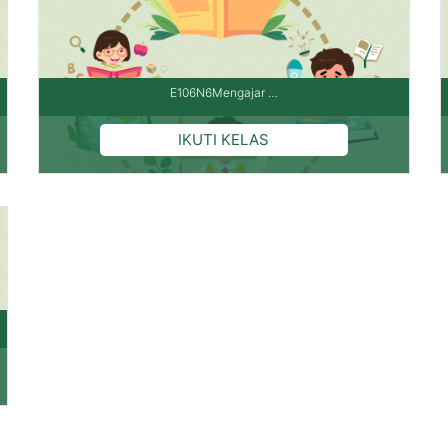
E106N6Mengajar …
Pengajar: Yuli Hartati,M.Pd