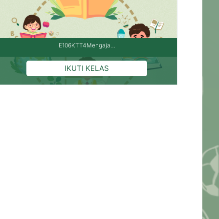
E106KTT4Mengaja…
Pengajar: AGUS AGUS PURNAMA, S.Pd.Gr
Pengajar: ANGGI ANGGI PRIMA NOVIANA
Pengajar: Fahmiati Fahmiati, S.Ag
Pengajar: Mesri Gultom
Pengajar: Indrawan S.Pd Indrawan,S.Pd
Pengajar: JUSIA JUSIA ROMADIYANI, S.Pd
Pengajar: Mahesa Putra Irawan Mahesa Putra
Irawan
Pengajar: MASLAN MASLAN BIN ABDUL AZIS
Pengajar: Megawati Megawati
Pengajar: Frisca Meilyana Lamtiur Marpaung,
S.Pd