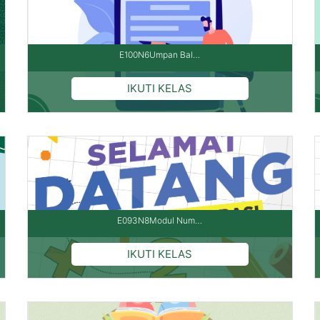
E100N6Umpan Bal…
E093N8Modul Num…