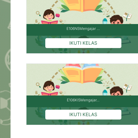
E106N5Mengajar …
E106KI5Mengajar…