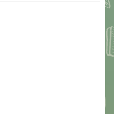
Pengajar: Mimi Mimi Widiyawati, M.Pd
Pengajar: NOVIANTI Novianti Kiki, S.Pd
Pengajar: Siska Purba
Pengajar: Runtut Tri Udhayani Runtut Tri
Udhayani
Pengajar: Leo Simatupang
Pengajar: SUANDI SUANDI, S.Pd
Pengajar: Hermanus Tahu Seran