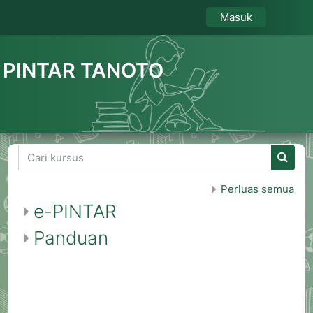
Lewati ke konten utama
PINTAR TANOTO
Cari kursus
Cari k
Perluas semua
e-PINTAR
Panduan