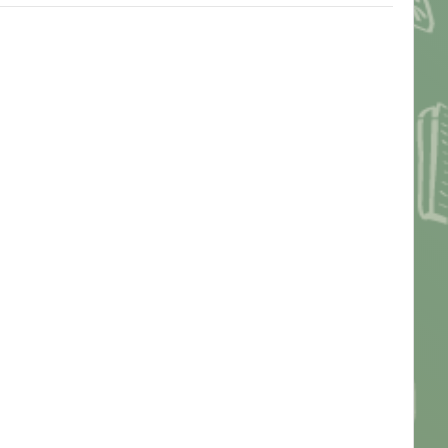
Pengajar: Mimi Mimi Widiyawati, M.Pd
Pengajar: NOVIANTI Novianti Kiki, S.Pd
Pengajar: Siska Purba
Pengajar: Runtut Tri Udhayani Runtut Tri
Udhayani
Pengajar: Leo Simatupang
Pengajar: SUANDI SUANDI, S.Pd
Pengajar: Hermanus Tahu Seran