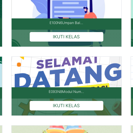
E100N6Umpan Bal…
E093N8Modul Num…