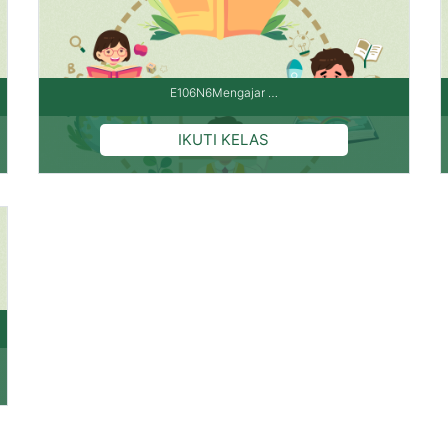
E106N6Mengajar …
Pengajar: Yuli Hartati,M.Pd