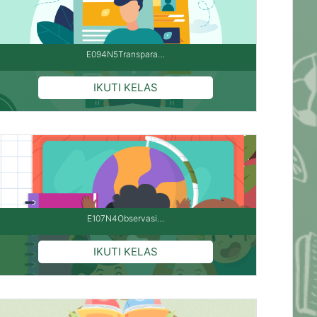
E094N5Transpara…
E107N4Observasi…