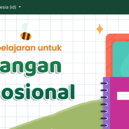
ia ‎(id)‎