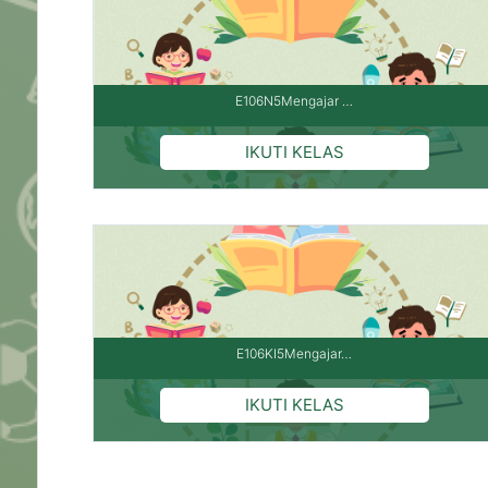
E106N5Mengajar …
E106KI5Mengajar…