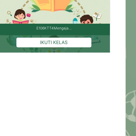
E106KTT4Mengaja…
Pengajar: AGUS AGUS PURNAMA, S.Pd.Gr
Pengajar: ANGGI ANGGI PRIMA NOVIANA
Pengajar: Fahmiati Fahmiati, S.Ag
Pengajar: Mesri Gultom
Pengajar: Indrawan S.Pd Indrawan,S.Pd
Pengajar: JUSIA JUSIA ROMADIYANI, S.Pd
Pengajar: Mahesa Putra Irawan Mahesa Putra
Irawan
Pengajar: MASLAN MASLAN BIN ABDUL AZIS
Pengajar: Megawati Megawati
Pengajar: Frisca Meilyana Lamtiur Marpaung,
S.Pd